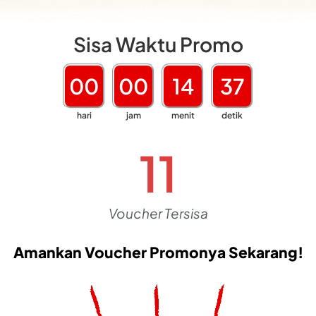
Sisa Waktu Promo
00
00
14
35
hari
jam
menit
detik
8
Voucher Tersisa
Amankan Voucher Promonya Sekarang!