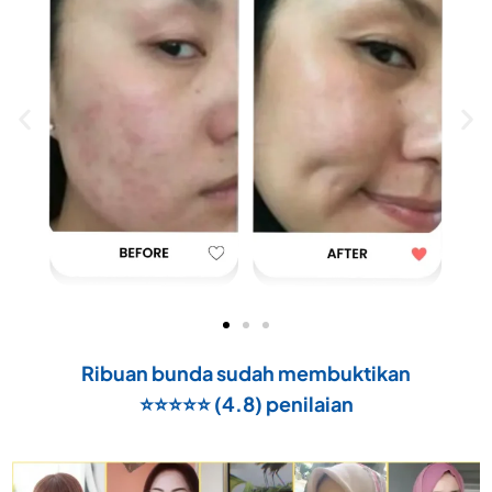
Ribuan bunda sudah membuktikan
⭐️⭐️⭐️⭐️⭐️ (4.8) penilaian