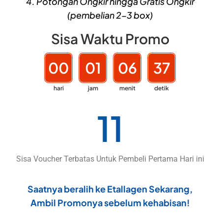
4. Potongan Ongkir hingga Gratis Ongkir
(pembelian 2-3 box)
Sisa Waktu Promo
00
01
06
36
hari
jam
menit
detik
8
Sisa Voucher Terbatas Untuk Pembeli Pertama Hari ini
Saatnya beralih ke Etallagen Sekarang,
Ambil Promonya sebelum kehabisan!