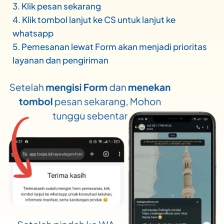
3. Klik pesan sekarang
4. Klik tombol lanjut ke CS untuk lanjut ke
whatsapp
5. Pemesanan lewat Form akan menjadi prioritas
layanan dan pengiriman