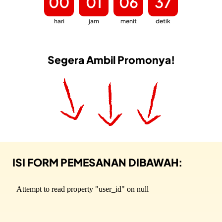
00
01
06
35
hari
jam
menit
detik
Segera Ambil Promonya!
ISI FORM PEMESANAN DIBAWAH: